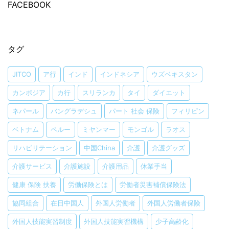
FACEBOOK
タグ
JITCO
ア行
インド
インドネシア
ウズベキスタン
カンボジア
カ行
スリランカ
タイ
ダイエット
ネパール
バングラデシュ
パート 社会 保険
フィリピン
ベトナム
ペルー
ミヤンマー
モンゴル
ラオス
リハビリテーション
中国China
介護
介護グッズ
介護サービス
介護施設
介護用品
休業手当
健康 保険 扶養
労働保険とは
労働者災害補償保険法
協同組合
在日中国人
外国人労働者
外国人労働者保険
外国人技能実習制度
外国人技能実習機構
少子高齢化