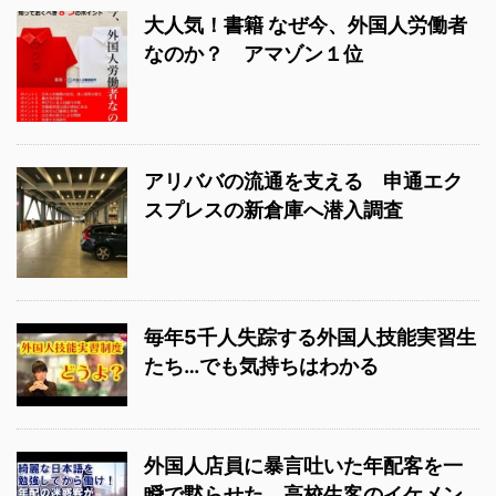
大人気！書籍 なぜ今、外国人労働者
なのか？ アマゾン１位
アリババの流通を支える 申通エク
スプレスの新倉庫へ潜入調査
毎年5千人失踪する外国人技能実習生
たち…でも気持ちはわかる
外国人店員に暴言吐いた年配客を一
瞬で黙らせた、高校生客のイケメン