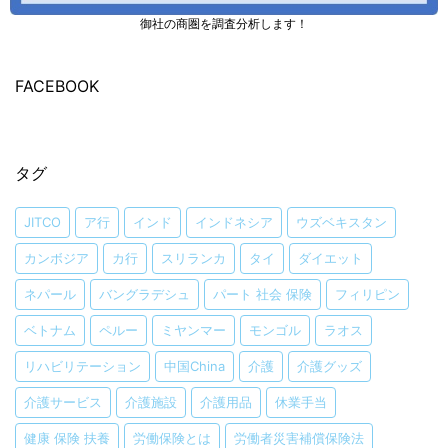
御社の商圏を調査分析します！
FACEBOOK
タグ
JITCO
ア行
インド
インドネシア
ウズベキスタン
カンボジア
カ行
スリランカ
タイ
ダイエット
ネパール
バングラデシュ
パート 社会 保険
フィリピン
ベトナム
ペルー
ミヤンマー
モンゴル
ラオス
リハビリテーション
中国China
介護
介護グッズ
介護サービス
介護施設
介護用品
休業手当
健康 保険 扶養
労働保険とは
労働者災害補償保険法