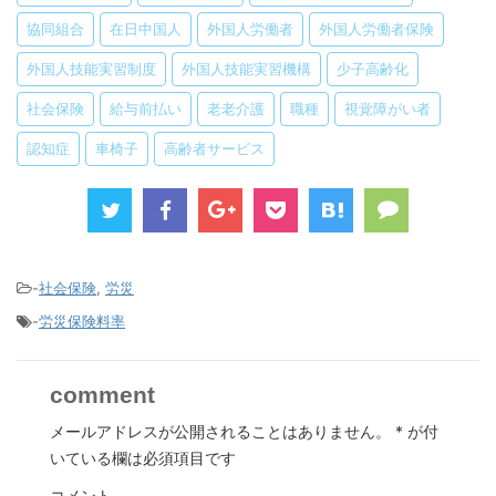
協同組合
在日中国人
外国人労働者
外国人労働者保険
外国人技能実習制度
外国人技能実習機構
少子高齢化
社会保険
給与前払い
老老介護
職種
視覚障がい者
認知症
車椅子
高齢者サービス
-
社会保険
,
労災
-
労災保険料率
comment
メールアドレスが公開されることはありません。
*
が付
いている欄は必須項目です
コメント