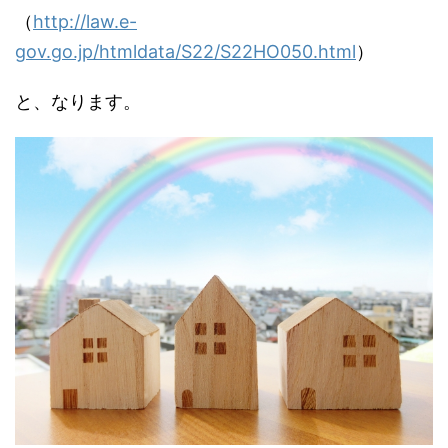
（
http://law.e-
gov.go.jp/htmldata/S22/S22HO050.html
）
と、なります。