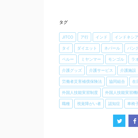
タグ
JITCO
ア行
インド
インドネシ
タイ
ダイエット
ネパール
バン
ペルー
ミヤンマー
モンゴル
ラ
介護グッズ
介護サービス
介護施設
労働者災害補償保険法
協同組合
在
外国人技能実習制度
外国人技能実習機
職種
視覚障がい者
認知症
車椅