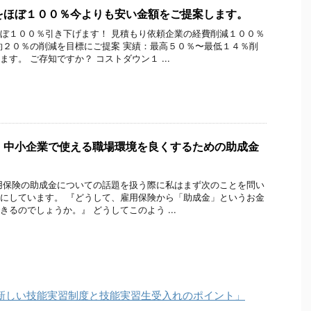
をほぼ１００％今よりも安い金額をご提案します。
ぼ１００％引き下げます！ 見積もり依頼企業の経費削減１００％
約２０％の削減を目標にご提案 実績：最高５０％〜最低１４％削
す。 ご存知ですか？ コストダウン１ ...
 中小企業で使える職場環境を良くするための助成金
用保険の助成金についての話題を扱う際に私はまず次のことを問い
にしています。 『どうして、雇用保険から「助成金」というお金
きるのでしょうか。』 どうしてこのよう ...
「新しい技能実習制度と技能実習生受入れのポイント」