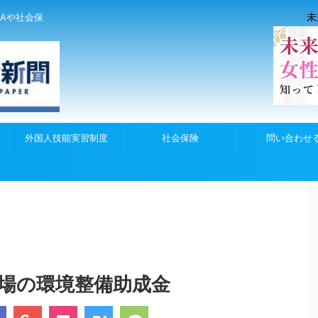
未
Aや社会保
外国人技能実習制度
社会保険
問い合わせ
職場の環境整備助成金