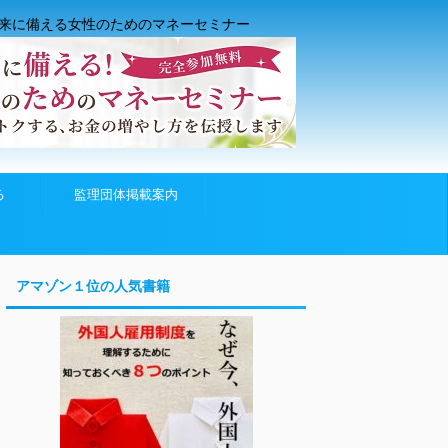
来に備える女性のためのマネーセミナー
る
監理団体掲載案内
アマゾン１位の人気書籍