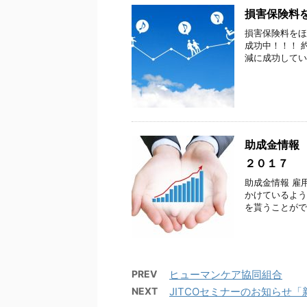
損害保険料
損害保険料をほ
成功中！！！ 
減に成功していま
助成金情報
２０１７
助成金情報 雇
かけているよう
を貰うことがで
PREV
ヒューマンケア協同組合
NEXT
JITCOセミナーのお知らせ