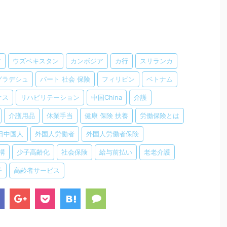
ア
ウズベキスタン
カンボジア
カ行
スリランカ
グラデシュ
パート 社会 保険
フィリピン
ベトナム
オス
リハビリテーション
中国China
介護
介護用品
休業手当
健康 保険 扶養
労働保険とは
日中国人
外国人労働者
外国人労働者保険
構
少子高齢化
社会保険
給与前払い
老老介護
子
高齢者サービス