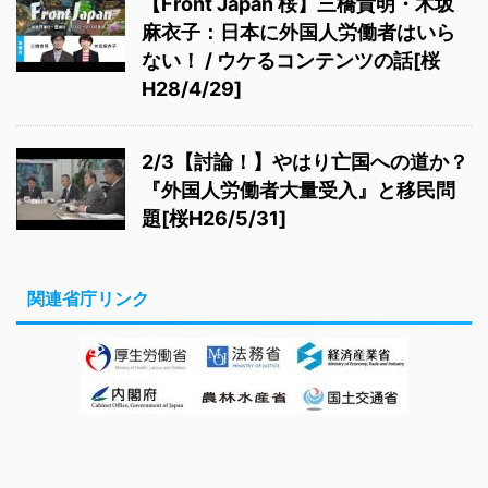
【Front Japan 桜】三橋貴明・木坂
麻衣子：日本に外国人労働者はいら
ない！ / ウケるコンテンツの話[桜
H28/4/29]
2/3【討論！】やはり亡国への道か？
『外国人労働者大量受入』と移民問
題[桜H26/5/31]
関連省庁リンク