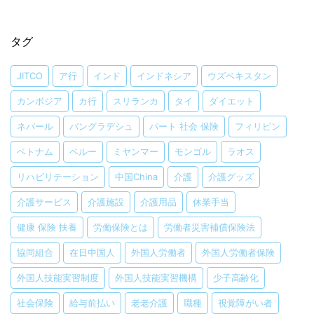
タグ
JITCO
ア行
インド
インドネシア
ウズベキスタン
カンボジア
カ行
スリランカ
タイ
ダイエット
ネパール
バングラデシュ
パート 社会 保険
フィリピン
ベトナム
ペルー
ミヤンマー
モンゴル
ラオス
リハビリテーション
中国China
介護
介護グッズ
介護サービス
介護施設
介護用品
休業手当
健康 保険 扶養
労働保険とは
労働者災害補償保険法
協同組合
在日中国人
外国人労働者
外国人労働者保険
外国人技能実習制度
外国人技能実習機構
少子高齢化
社会保険
給与前払い
老老介護
職種
視覚障がい者