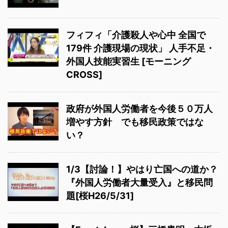
フィフィ「介護殺人や心中 全国で
179件 介護現場の現状」 人手不足・
外国人技能実習生 [モーニング
CROSS]
政府が外国人労働者を今後５０万人
増やす方針 でも移民政策ではな
い？
1/3【討論！】やはり亡国への道か？
『外国人労働者大量受入』と移民問
題[桜H26/5/31]