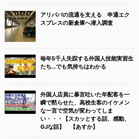
アリババの流通を支える 申通エク
スプレスの新倉庫へ潜入調査
毎年5千人失踪する外国人技能実習生
たち…でも気持ちはわかる
外国人店員に暴言吐いた年配客を一
瞬で黙らせた、高校生客のイケメン
な一言で空気が変わってしま
い・・・【スカッとする話、感動、
GJな話】 【あすか】