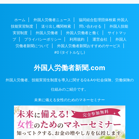
ホーム
外国人労働者ニュース
協同組合監理団体検索 外国人
技能実習制度
送り出し機関検索
問い合わせる
外国人技能
実習制度
外国人労働者
外国人労働者と働く
サイトマッ
プ
プライバシーポリシー
利用規約
運営会社
外国人
労働者新聞について
外国人労働者新聞おすすめのサービス
#0 (タイトルなし)
外国人労働者新聞.com
外国人労働者、技能実習生制度を導入に関するQ＆Aや社会保険、労働保険の
仕組みのご紹介です。
未来に備える女性のためのマネーセミナー