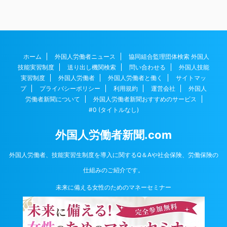
ホーム
外国人労働者ニュース
協同組合監理団体検索 外国人
技能実習制度
送り出し機関検索
問い合わせる
外国人技能
実習制度
外国人労働者
外国人労働者と働く
サイトマッ
プ
プライバシーポリシー
利用規約
運営会社
外国人
労働者新聞について
外国人労働者新聞おすすめのサービス
#0 (タイトルなし)
外国人労働者新聞.com
外国人労働者、技能実習生制度を導入に関するQ＆Aや社会保険、労働保険の
仕組みのご紹介です。
未来に備える女性のためのマネーセミナー