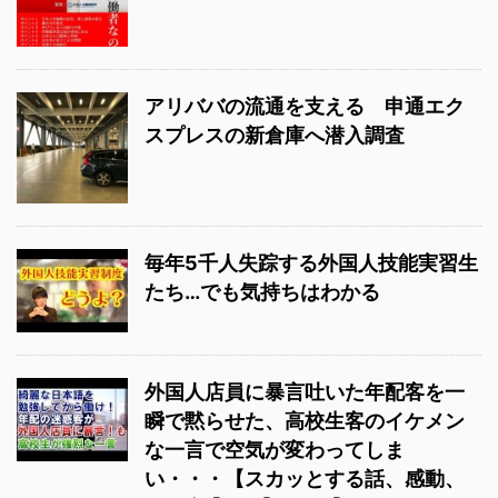
アリババの流通を支える 申通エク
スプレスの新倉庫へ潜入調査
毎年5千人失踪する外国人技能実習生
たち…でも気持ちはわかる
外国人店員に暴言吐いた年配客を一
瞬で黙らせた、高校生客のイケメン
な一言で空気が変わってしま
い・・・【スカッとする話、感動、