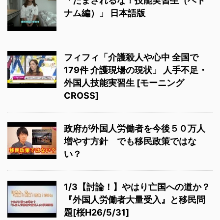
「だまされるな！技能実習生（ベト
ナム編）」 日本語版
フィフィ「介護殺人や心中 全国で
179件 介護現場の現状」 人手不足・
外国人技能実習生 [モーニング
CROSS]
政府が外国人労働者を今後５０万人
増やす方針 でも移民政策ではな
い？
1/3【討論！】やはり亡国への道か？
『外国人労働者大量受入』と移民問
題[桜H26/5/31]