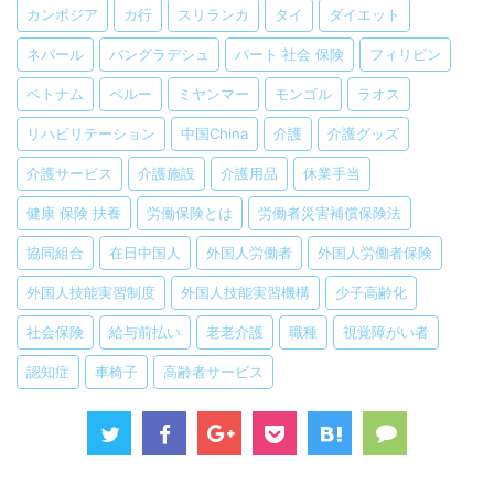
カンボジア
カ行
スリランカ
タイ
ダイエット
ネパール
バングラデシュ
パート 社会 保険
フィリピン
ベトナム
ペルー
ミヤンマー
モンゴル
ラオス
リハビリテーション
中国China
介護
介護グッズ
介護サービス
介護施設
介護用品
休業手当
健康 保険 扶養
労働保険とは
労働者災害補償保険法
協同組合
在日中国人
外国人労働者
外国人労働者保険
外国人技能実習制度
外国人技能実習機構
少子高齢化
社会保険
給与前払い
老老介護
職種
視覚障がい者
認知症
車椅子
高齢者サービス