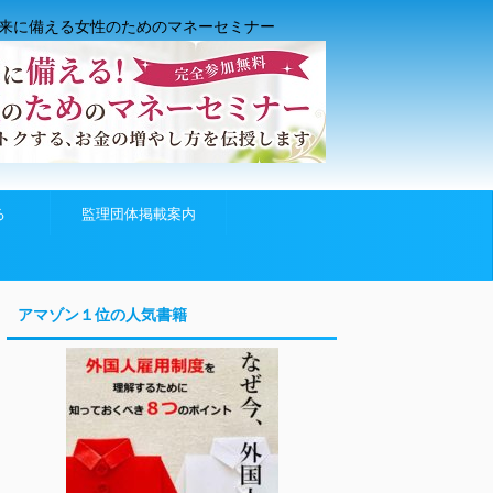
来に備える女性のためのマネーセミナー
る
監理団体掲載案内
アマゾン１位の人気書籍