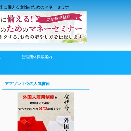
来に備える女性のためのマネーセミナー
る
監理団体掲載案内
アマゾン１位の人気書籍