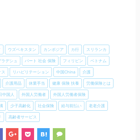
ア
ウズベキスタン
カンボジア
カ行
スリランカ
グラデシュ
パート 社会 保険
フィリピン
ベトナム
オス
リハビリテーション
中国China
介護
介護用品
休業手当
健康 保険 扶養
労働保険とは
日中国人
外国人労働者
外国人労働者保険
構
少子高齢化
社会保険
給与前払い
老老介護
子
高齢者サービス