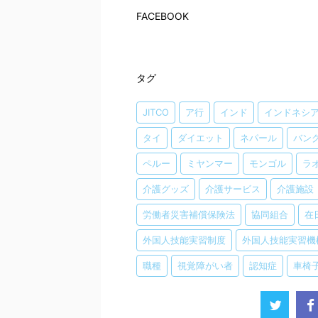
FACEBOOK
タグ
JITCO
ア行
インド
インドネシ
タイ
ダイエット
ネパール
バン
ペルー
ミヤンマー
モンゴル
ラ
介護グッズ
介護サービス
介護施設
労働者災害補償保険法
協同組合
在
外国人技能実習制度
外国人技能実習機
職種
視覚障がい者
認知症
車椅