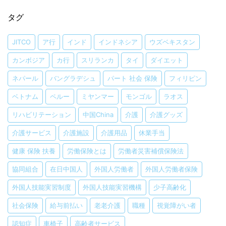
タグ
JITCO
ア行
インド
インドネシア
ウズベキスタン
カンボジア
カ行
スリランカ
タイ
ダイエット
ネパール
バングラデシュ
パート 社会 保険
フィリピン
ベトナム
ペルー
ミヤンマー
モンゴル
ラオス
リハビリテーション
中国China
介護
介護グッズ
介護サービス
介護施設
介護用品
休業手当
健康 保険 扶養
労働保険とは
労働者災害補償保険法
協同組合
在日中国人
外国人労働者
外国人労働者保険
外国人技能実習制度
外国人技能実習機構
少子高齢化
社会保険
給与前払い
老老介護
職種
視覚障がい者
認知症
車椅子
高齢者サービス