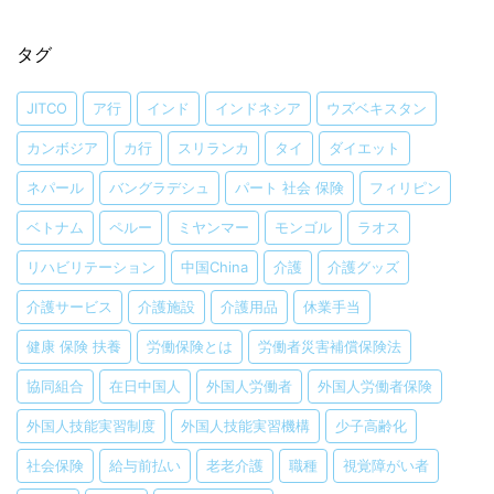
タグ
JITCO
ア行
インド
インドネシア
ウズベキスタン
カンボジア
カ行
スリランカ
タイ
ダイエット
ネパール
バングラデシュ
パート 社会 保険
フィリピン
ベトナム
ペルー
ミヤンマー
モンゴル
ラオス
リハビリテーション
中国China
介護
介護グッズ
介護サービス
介護施設
介護用品
休業手当
健康 保険 扶養
労働保険とは
労働者災害補償保険法
協同組合
在日中国人
外国人労働者
外国人労働者保険
外国人技能実習制度
外国人技能実習機構
少子高齢化
社会保険
給与前払い
老老介護
職種
視覚障がい者