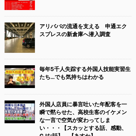
アリババの流通を支える 申通エク
スプレスの新倉庫へ潜入調査
毎年5千人失踪する外国人技能実習生
たち…でも気持ちはわかる
外国人店員に暴言吐いた年配客を一
瞬で黙らせた、高校生客のイケメン
な一言で空気が変わってしま
い・・・【スカッとする話、感動、
GJな話】 【あすか】