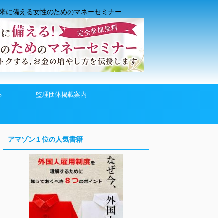
来に備える女性のためのマネーセミナー
る
監理団体掲載案内
アマゾン１位の人気書籍