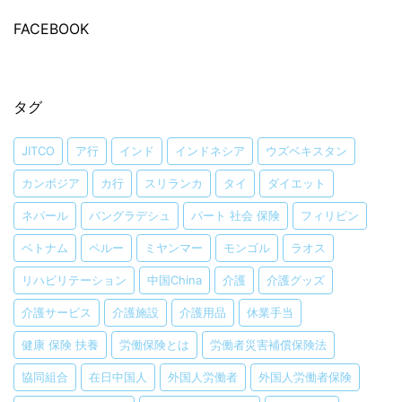
FACEBOOK
タグ
JITCO
ア行
インド
インドネシア
ウズベキスタン
カンボジア
カ行
スリランカ
タイ
ダイエット
ネパール
バングラデシュ
パート 社会 保険
フィリピン
ベトナム
ペルー
ミヤンマー
モンゴル
ラオス
リハビリテーション
中国China
介護
介護グッズ
介護サービス
介護施設
介護用品
休業手当
健康 保険 扶養
労働保険とは
労働者災害補償保険法
協同組合
在日中国人
外国人労働者
外国人労働者保険