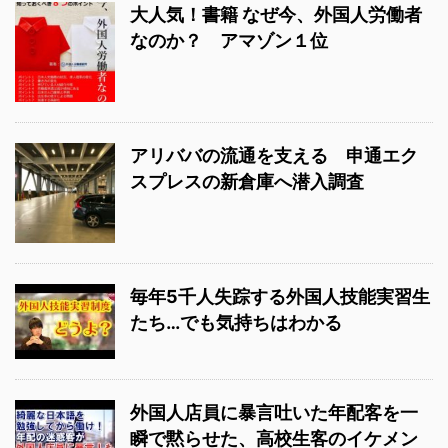
大人気！書籍 なぜ今、外国人労働者
なのか？ アマゾン１位
アリババの流通を支える 申通エク
スプレスの新倉庫へ潜入調査
毎年5千人失踪する外国人技能実習生
たち…でも気持ちはわかる
外国人店員に暴言吐いた年配客を一
瞬で黙らせた、高校生客のイケメン