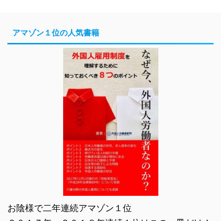
アマゾン１位の人気書籍
お陰様で二年連続アマゾン１位