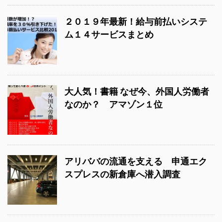
２０１９年最新！給与前払いシステ
ム１４サービスまとめ
大人気！書籍 なぜ今、外国人労働者
なのか？ アマゾン１位
アリババの流通を支える 申通エク
スプレスの新倉庫へ潜入調査