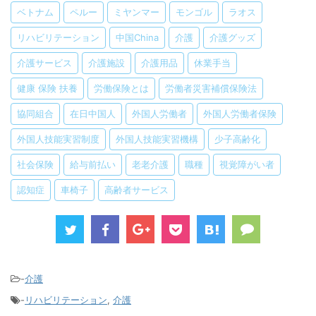
ベトナム
ペルー
ミヤンマー
モンゴル
ラオス
リハビリテーション
中国China
介護
介護グッズ
介護サービス
介護施設
介護用品
休業手当
健康 保険 扶養
労働保険とは
労働者災害補償保険法
協同組合
在日中国人
外国人労働者
外国人労働者保険
外国人技能実習制度
外国人技能実習機構
少子高齢化
社会保険
給与前払い
老老介護
職種
視覚障がい者
認知症
車椅子
高齢者サービス
-
介護
-
リハビリテーション
,
介護