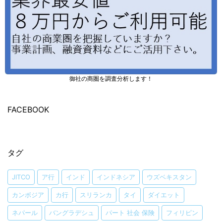
御社の商圏を調査分析します！
FACEBOOK
タグ
JITCO
ア行
インド
インドネシア
ウズベキスタン
カンボジア
カ行
スリランカ
タイ
ダイエット
ネパール
バングラデシュ
パート 社会 保険
フィリピン