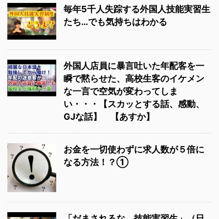
毎年5千人失踪する外国人技能実習生
たち…でも気持ちはわかる
外国人店員に暴言吐いた年配客を一
瞬で黙らせた、高校生客のイケメン
な一言で空気が変わってしま
い・・・【スカッとする話、感動、
GJな話】 【あすか】
お金を一切使わずに求人数が５倍に
なる方法！？①
「だまされるな、技能実習生」（日