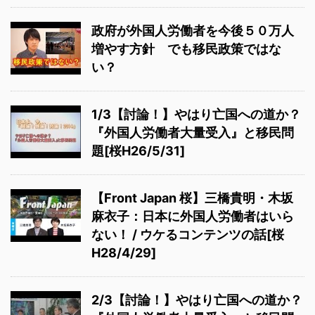
政府が外国人労働者を今後５０万人
増やす方針 でも移民政策ではな
い？
1/3【討論！】やはり亡国への道か？
『外国人労働者大量受入』と移民問
題[桜H26/5/31]
【Front Japan 桜】三橋貴明・木坂
麻衣子：日本に外国人労働者はいら
ない！ / ウケるコンテンツの話[桜
H28/4/29]
2/3【討論！】やはり亡国への道か？