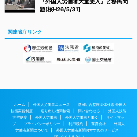
『外国人労働者大量受入』と移民問
題[桜H26/5/31]
関連省庁リンク
ホーム
外国人労働者ニュース
協同組合監理団体検索 外国人
技能実習制度
送り出し機関検索
問い合わせる
外国人技能
実習制度
外国人労働者
外国人労働者と働く
サイトマッ
プ
プライバシーポリシー
利用規約
運営会社
外国人
労働者新聞について
外国人労働者新聞おすすめのサービス
#0 (タイトルなし)