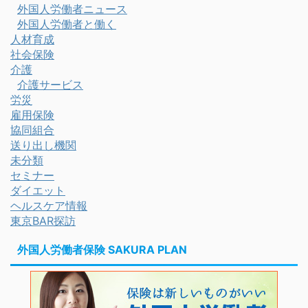
外国人労働者ニュース
外国人労働者と働く
人材育成
社会保険
介護
介護サービス
労災
雇用保険
協同組合
送り出し機関
未分類
セミナー
ダイエット
ヘルスケア情報
東京BAR探訪
外国人労働者保険 SAKURA PLAN