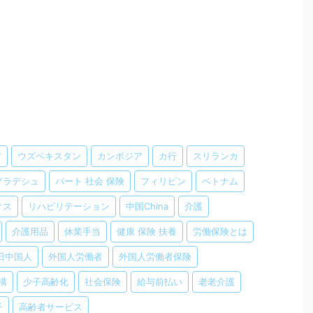
ア
ウズベキスタン
カンボジア
カ行
スリランカ
グラデシュ
パート 社会 保険
フィリピン
ベトナム
オス
リハビリテーション
中国China
介護
介護用品
休業手当
健康 保険 扶養
労働保険とは
日中国人
外国人労働者
外国人労働者保険
構
少子高齢化
社会保険
給与前払い
老老介護
子
高齢者サービス