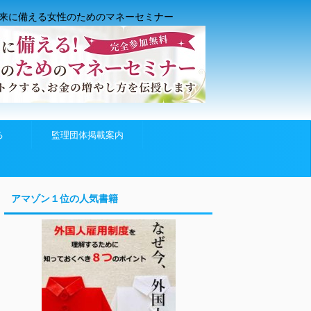
来に備える女性のためのマネーセミナー
る
監理団体掲載案内
アマゾン１位の人気書籍