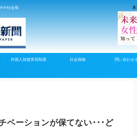
未
Aや社会保
外国人技能実習制度
社会保険
問い合わせ
チベーションが保てない･･･ど