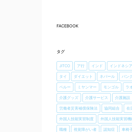
FACEBOOK
タグ
JITCO
ア行
インド
インドネシ
タイ
ダイエット
ネパール
バン
ペルー
ミヤンマー
モンゴル
ラ
介護グッズ
介護サービス
介護施設
労働者災害補償保険法
協同組合
在
外国人技能実習制度
外国人技能実習機
職種
視覚障がい者
認知症
車椅