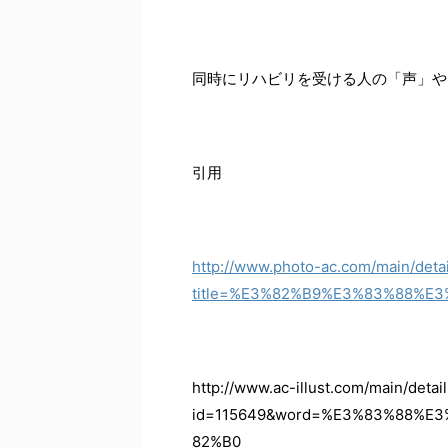
同時にリハビリを受ける人の「声」や
引用
http://www.photo-ac.com/main/deta
title=%E3%82%B9%E3%83%88%E
http://www.ac-illust.com/main/detai
id=115649&word=%E3%83%88%
82%B0