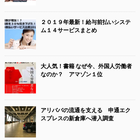
２０１９年最新！給与前払いシステ
ム１４サービスまとめ
大人気！書籍 なぜ今、外国人労働者
なのか？ アマゾン１位
アリババの流通を支える 申通エク
スプレスの新倉庫へ潜入調査