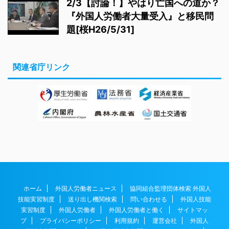
2/3【討論！】やはり亡国への道か？
『外国人労働者大量受入』と移民問
題[桜H26/5/31]
関連省庁リンク
ホーム
外国人労働者ニュース
協同組合監理団体検索 外国人
技能実習制度
送り出し機関検索
問い合わせる
外国人技能
実習制度
外国人労働者
外国人労働者と働く
サイトマッ
プ
プライバシーポリシー
利用規約
運営会社
外国人