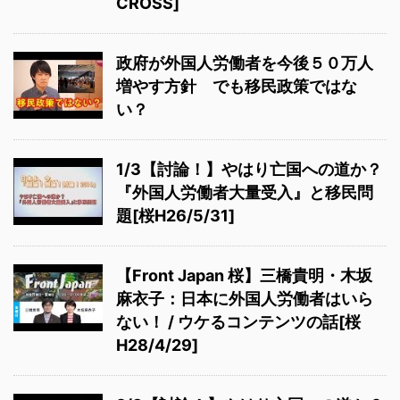
CROSS]
政府が外国人労働者を今後５０万人
増やす方針 でも移民政策ではな
い？
1/3【討論！】やはり亡国への道か？
『外国人労働者大量受入』と移民問
題[桜H26/5/31]
【Front Japan 桜】三橋貴明・木坂
麻衣子：日本に外国人労働者はいら
ない！ / ウケるコンテンツの話[桜
H28/4/29]