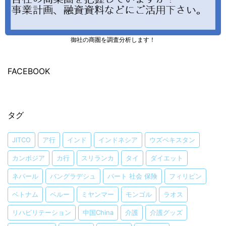
御社の商圏を調査分析します！
FACEBOOK
タグ
JITCO
ア行
インド
インドネシア
ウズベキスタン
カンボジア
カ行
スリランカ
タイ
ダイエット
ネパール
バングラデシュ
パート 社会 保険
フィリピン
ベトナム
ペルー
ミヤンマー
モンゴル
ラオス
リハビリテーション
中国China
介護
介護グッズ