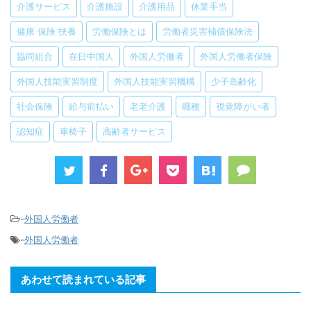
介護サービス
介護施設
介護用品
休業手当
健康 保険 扶養
労働保険とは
労働者災害補償保険法
協同組合
在日中国人
外国人労働者
外国人労働者保険
外国人技能実習制度
外国人技能実習機構
少子高齢化
社会保険
給与前払い
老老介護
職種
視覚障がい者
認知症
車椅子
高齢者サービス
-
外国人労働者
-
外国人労働者
あわせて読まれている記事