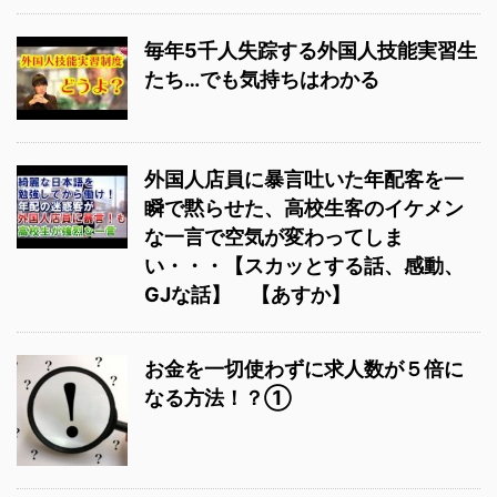
毎年5千人失踪する外国人技能実習生
たち…でも気持ちはわかる
外国人店員に暴言吐いた年配客を一
瞬で黙らせた、高校生客のイケメン
な一言で空気が変わってしま
い・・・【スカッとする話、感動、
GJな話】 【あすか】
お金を一切使わずに求人数が５倍に
なる方法！？①