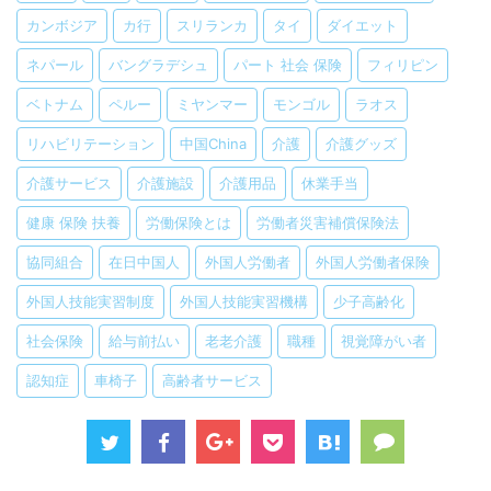
カンボジア
カ行
スリランカ
タイ
ダイエット
ネパール
バングラデシュ
パート 社会 保険
フィリピン
ベトナム
ペルー
ミヤンマー
モンゴル
ラオス
リハビリテーション
中国China
介護
介護グッズ
介護サービス
介護施設
介護用品
休業手当
健康 保険 扶養
労働保険とは
労働者災害補償保険法
協同組合
在日中国人
外国人労働者
外国人労働者保険
外国人技能実習制度
外国人技能実習機構
少子高齢化
社会保険
給与前払い
老老介護
職種
視覚障がい者
認知症
車椅子
高齢者サービス