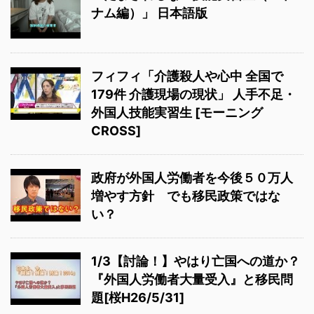
ナム編）」 日本語版
フィフィ「介護殺人や心中 全国で
179件 介護現場の現状」 人手不足・
外国人技能実習生 [モーニング
CROSS]
政府が外国人労働者を今後５０万人
増やす方針 でも移民政策ではな
い？
1/3【討論！】やはり亡国への道か？
『外国人労働者大量受入』と移民問
題[桜H26/5/31]