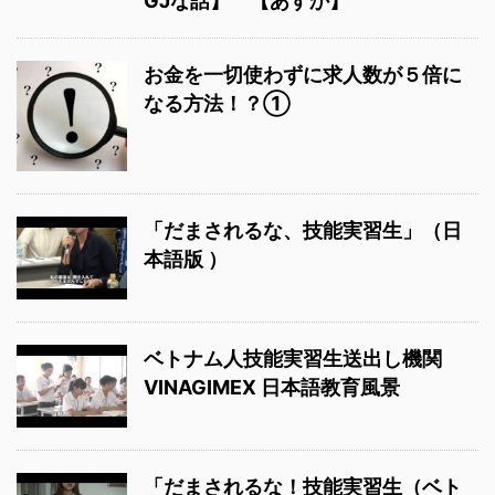
GJな話】 【あすか】
お金を一切使わずに求人数が５倍に
なる方法！？①
「だまされるな、技能実習生」（日
本語版 ）
ベトナム人技能実習生送出し機関
VINAGIMEX 日本語教育風景
「だまされるな！技能実習生（ベト