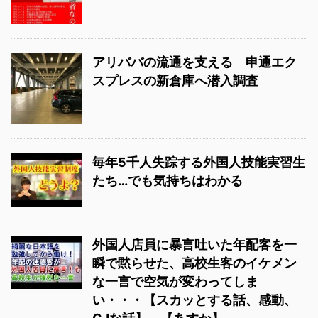
アリババの流通を支える 申通エク
スプレスの新倉庫へ潜入調査
毎年5千人失踪する外国人技能実習生
たち…でも気持ちはわかる
外国人店員に暴言吐いた年配客を一
瞬で黙らせた、高校生客のイケメン
な一言で空気が変わってしま
い・・・【スカッとする話、感動、