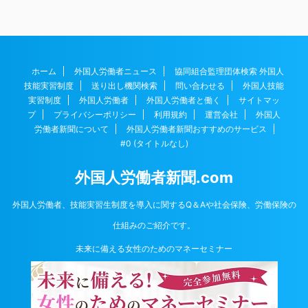
ホーム
外国人労働者ニュース
協同組合監理団体検索 外国人
技能実習制度
送り出し機関検索
問い合わせる
外国人技能
実習制度
外国人労働者
外国人労働者と働く
サイトマッ
プ
プライバシーポリシー
利用規約
運営会社
外国人
労働者新聞について
外国人労働者新聞おすすめのサービス
#0 (タイトルなし)
外国人労働者新聞.com
外国人労働者、技能実習生制度を導入に関するQ＆Aや社会保険、労働保険の
仕組みのご紹介です。
未来に備える女性のためのマネーセミナー