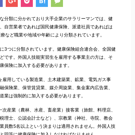
な分類に分かれており大手企業のサラリーマンでは、健
、自営業者であれば国民健康保険、派遣社員であればは
医療など職業や地域や年齢により分類されています。
に3つに分類されています。健康保険組合連合会、全国健
どです。外国人技能実習生を雇用する事業主の方は、そ
康保険に加入する必要があります。
を雇用している製造業、土木建築業、鉱業、電気ガス事
融保険業、保管賃貸業、媒介周旋業、集金案内広告業、
道業は強制的に加入する必要があります。
一次産業（農林、水産、畜産業）接客業（旅館、料理店、
税理士、公認会計士など）、宗教業（神社、寺院、教会
業員数5名以上という決まりは適用されません。外国人技
と同等に健康保険に加入しなければなりません。