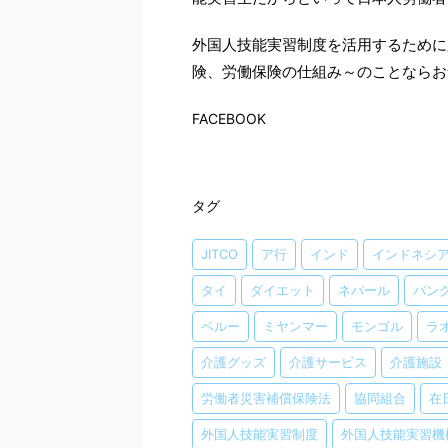
外国人技能実習制度を活用するため
険、労働保険の仕組み～のことならお
FACEBOOK
タグ
JITCO
ア行
インド
インドネシ
タイ
ダイエット
ネパール
バン
ペルー
ミヤンマー
モンゴル
ラ
介護グッズ
介護サービス
介護施設
労働者災害補償保険法
協同組合
在
外国人技能実習制度
外国人技能実習機