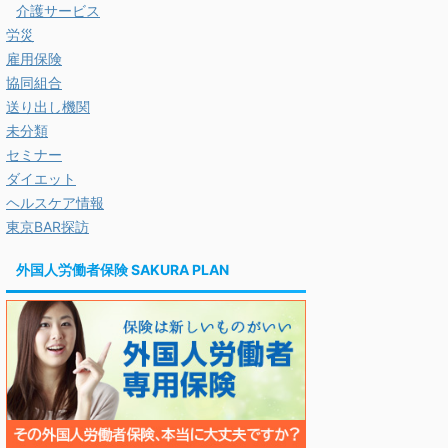
介護サービス
労災
雇用保険
協同組合
送り出し機関
未分類
セミナー
ダイエット
ヘルスケア情報
東京BAR探訪
外国人労働者保険 SAKURA PLAN