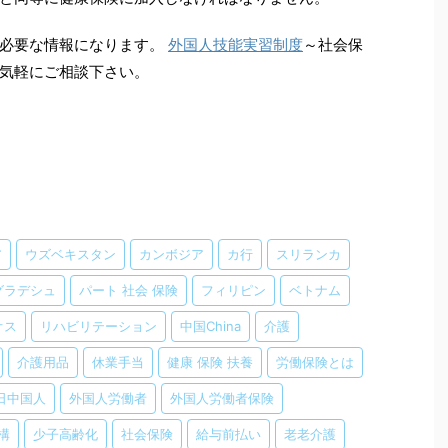
に必要な情報になります。
外国人技能実習制度
～社会保
気軽にご相談下さい。
ア
ウズベキスタン
カンボジア
カ行
スリランカ
グラデシュ
パート 社会 保険
フィリピン
ベトナム
オス
リハビリテーション
中国China
介護
介護用品
休業手当
健康 保険 扶養
労働保険とは
日中国人
外国人労働者
外国人労働者保険
構
少子高齢化
社会保険
給与前払い
老老介護