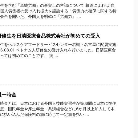
生を含む「単純労働」の事実上の容認について 報道によれば 自
外国人労働者の受け入れ拡大を議論する「労働力の確保に関する特
会合を開いた。外国人を明確に「労働力」 ...
研修生を日清医療食品株式会社が初めての受入
生をヘルスケアフードサービスセンター岩槻・名古屋に配属実施
016.08.01 ベトナム人研修生の受け入れを行いました。日清医療食
ては初めてのことです。 病 ...
退一時金
時金とは、日本における外国人技能実習生が短期間に日本に在住
度、国民年金や厚生年金、共済組合などに6か月以上加入して本
に払い込んだ保険料の額に応じて一定額を払い ...