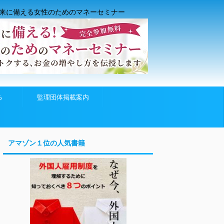
来に備える女性のためのマネーセミナー
る
監理団体掲載案内
アマゾン１位の人気書籍