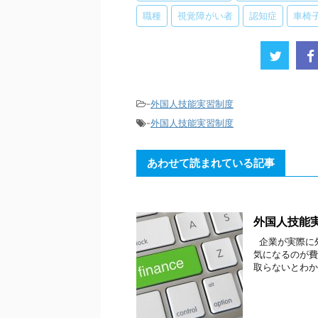
職種
視覚障がい者
認知症
車椅
-
外国人技能実習制度
-
外国人技能実習制度
あわせて読まれている記事
外国人技能
企業が実際に
気になるのが費
取らないとわか