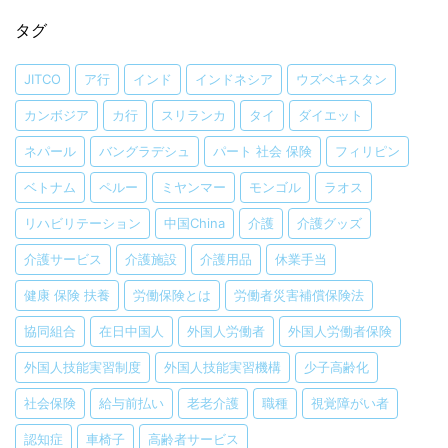
タグ
JITCO
ア行
インド
インドネシア
ウズベキスタン
カンボジア
カ行
スリランカ
タイ
ダイエット
ネパール
バングラデシュ
パート 社会 保険
フィリピン
ベトナム
ペルー
ミヤンマー
モンゴル
ラオス
リハビリテーション
中国China
介護
介護グッズ
介護サービス
介護施設
介護用品
休業手当
健康 保険 扶養
労働保険とは
労働者災害補償保険法
協同組合
在日中国人
外国人労働者
外国人労働者保険
外国人技能実習制度
外国人技能実習機構
少子高齢化
社会保険
給与前払い
老老介護
職種
視覚障がい者
認知症
車椅子
高齢者サービス