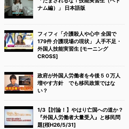
「だまされるな！技能実習生（ベト
ナム編）」 日本語版
フィフィ「介護殺人や心中 全国で
179件 介護現場の現状」 人手不足・
外国人技能実習生 [モーニング
CROSS]
政府が外国人労働者を今後５０万人
増やす方針 でも移民政策ではな
い？
1/3【討論！】やはり亡国への道か？
『外国人労働者大量受入』と移民問
題[桜H26/5/31]