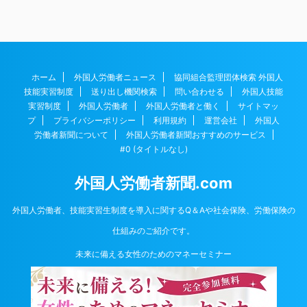
ホーム
外国人労働者ニュース
協同組合監理団体検索 外国人
技能実習制度
送り出し機関検索
問い合わせる
外国人技能
実習制度
外国人労働者
外国人労働者と働く
サイトマッ
プ
プライバシーポリシー
利用規約
運営会社
外国人
労働者新聞について
外国人労働者新聞おすすめのサービス
#0 (タイトルなし)
外国人労働者新聞.com
外国人労働者、技能実習生制度を導入に関するQ＆Aや社会保険、労働保険の
仕組みのご紹介です。
未来に備える女性のためのマネーセミナー