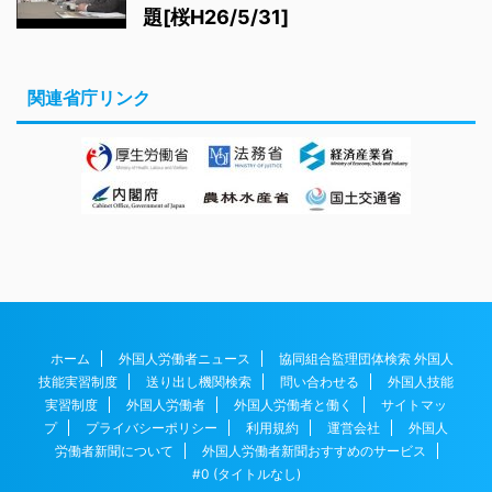
題[桜H26/5/31]
関連省庁リンク
ホーム
外国人労働者ニュース
協同組合監理団体検索 外国人
技能実習制度
送り出し機関検索
問い合わせる
外国人技能
実習制度
外国人労働者
外国人労働者と働く
サイトマッ
プ
プライバシーポリシー
利用規約
運営会社
外国人
労働者新聞について
外国人労働者新聞おすすめのサービス
#0 (タイトルなし)