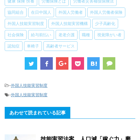
健康 保険 扶養
労働保険とは
労働者災害補償保険法
協同組合
在日中国人
外国人労働者
外国人労働者保険
外国人技能実習制度
外国人技能実習機構
少子高齢化
社会保険
給与前払い
老老介護
職種
視覚障がい者
認知症
車椅子
高齢者サービス
-
外国人技能実習制度
-
外国人技能実習制度
あわせて読まれている記事
技能実習法案 人口減「稼ぐ力」磨