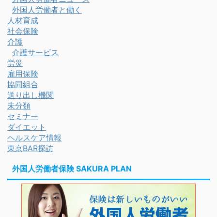
外国人労働者と働く
人材育成
社会保険
介護
介護サービス
労災
雇用保険
協同組合
送り出し機関
未分類
セミナー
ダイエット
ヘルスケア情報
東京BAR探訪
外国人労働者保険 SAKURA PLAN