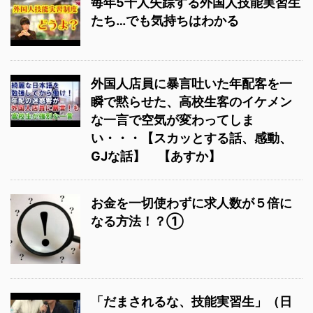
毎年5千人失踪する外国人技能実習生
たち…でも気持ちはわかる
外国人店員に暴言吐いた年配客を一
瞬で黙らせた、高校生客のイケメン
な一言で空気が変わってしま
い・・・【スカッとする話、感動、
GJな話】 【あすか】
お金を一切使わずに求人数が５倍に
なる方法！？①
「だまされるな、技能実習生」（日