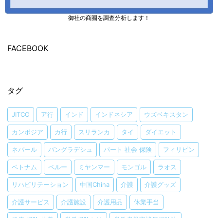
御社の商圏を調査分析します！
FACEBOOK
タグ
JITCO
ア行
インド
インドネシア
ウズベキスタン
カンボジア
カ行
スリランカ
タイ
ダイエット
ネパール
バングラデシュ
パート 社会 保険
フィリピン
ベトナム
ペルー
ミヤンマー
モンゴル
ラオス
リハビリテーション
中国China
介護
介護グッズ
介護サービス
介護施設
介護用品
休業手当