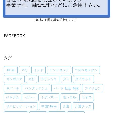
御社の商圏を調査分析します！
FACEBOOK
タグ
JITCO
ア行
インド
インドネシア
ウズベキスタン
カンボジア
カ行
スリランカ
タイ
ダイエット
ネパール
バングラデシュ
パート 社会 保険
フィリピン
ベトナム
ペルー
ミヤンマー
モンゴル
ラオス
リハビリテーション
中国China
介護
介護グッズ