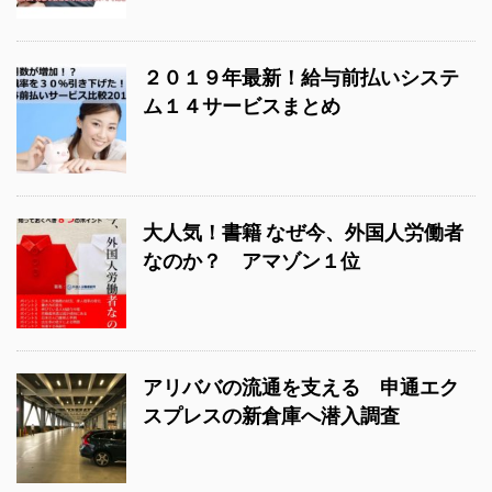
２０１９年最新！給与前払いシステ
ム１４サービスまとめ
大人気！書籍 なぜ今、外国人労働者
なのか？ アマゾン１位
アリババの流通を支える 申通エク
スプレスの新倉庫へ潜入調査