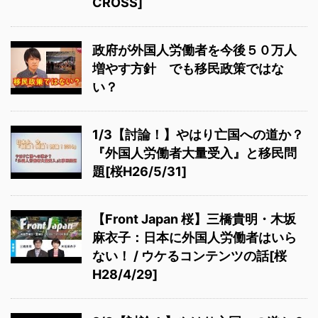
CROSS]
政府が外国人労働者を今後５０万人
増やす方針 でも移民政策ではな
い？
1/3【討論！】やはり亡国への道か？
『外国人労働者大量受入』と移民問
題[桜H26/5/31]
【Front Japan 桜】三橋貴明・木坂
麻衣子：日本に外国人労働者はいら
ない！ / ウケるコンテンツの話[桜
H28/4/29]