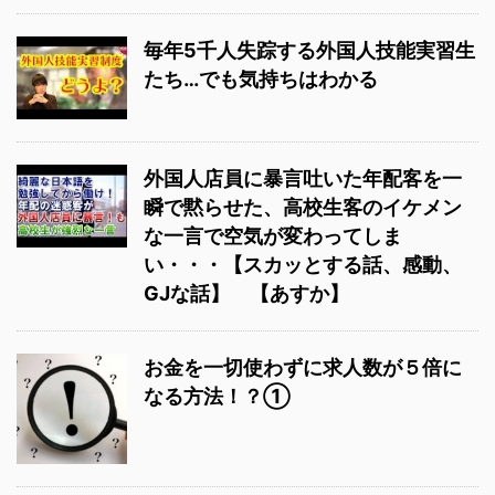
毎年5千人失踪する外国人技能実習生
たち…でも気持ちはわかる
外国人店員に暴言吐いた年配客を一
瞬で黙らせた、高校生客のイケメン
な一言で空気が変わってしま
い・・・【スカッとする話、感動、
GJな話】 【あすか】
お金を一切使わずに求人数が５倍に
なる方法！？①