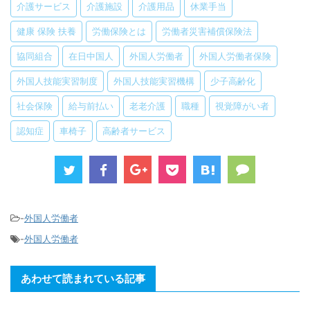
介護サービス
介護施設
介護用品
休業手当
健康 保険 扶養
労働保険とは
労働者災害補償保険法
協同組合
在日中国人
外国人労働者
外国人労働者保険
外国人技能実習制度
外国人技能実習機構
少子高齢化
社会保険
給与前払い
老老介護
職種
視覚障がい者
認知症
車椅子
高齢者サービス
-
外国人労働者
-
外国人労働者
あわせて読まれている記事