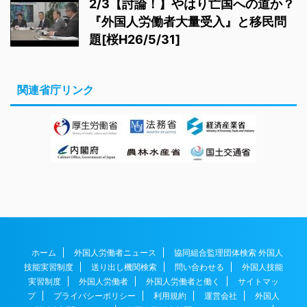
2/3【討論！】やはり亡国への道か？
『外国人労働者大量受入』と移民問
題[桜H26/5/31]
関連省庁リンク
ホーム
外国人労働者ニュース
協同組合監理団体検索 外国人
技能実習制度
送り出し機関検索
問い合わせる
外国人技能
実習制度
外国人労働者
外国人労働者と働く
サイトマッ
プ
プライバシーポリシー
利用規約
運営会社
外国人