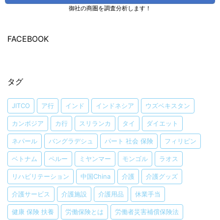
御社の商圏を調査分析します！
FACEBOOK
タグ
JITCO
ア行
インド
インドネシア
ウズベキスタン
カンボジア
カ行
スリランカ
タイ
ダイエット
ネパール
バングラデシュ
パート 社会 保険
フィリピン
ベトナム
ペルー
ミヤンマー
モンゴル
ラオス
リハビリテーション
中国China
介護
介護グッズ
介護サービス
介護施設
介護用品
休業手当
健康 保険 扶養
労働保険とは
労働者災害補償保険法