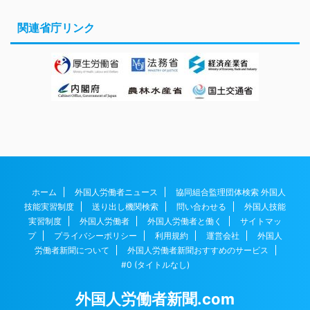
関連省庁リンク
ホーム
外国人労働者ニュース
協同組合監理団体検索 外国人
技能実習制度
送り出し機関検索
問い合わせる
外国人技能
実習制度
外国人労働者
外国人労働者と働く
サイトマッ
プ
プライバシーポリシー
利用規約
運営会社
外国人
労働者新聞について
外国人労働者新聞おすすめのサービス
#0 (タイトルなし)
外国人労働者新聞.com