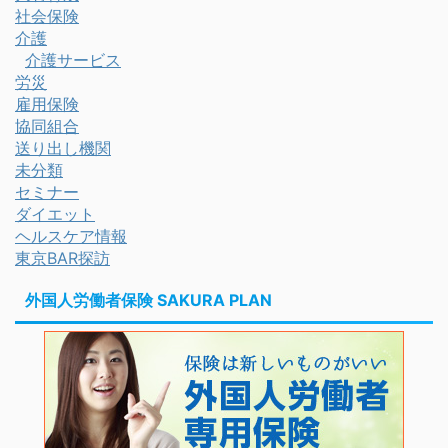
社会保険
介護
介護サービス
労災
雇用保険
協同組合
送り出し機関
未分類
セミナー
ダイエット
ヘルスケア情報
東京BAR探訪
外国人労働者保険 SAKURA PLAN