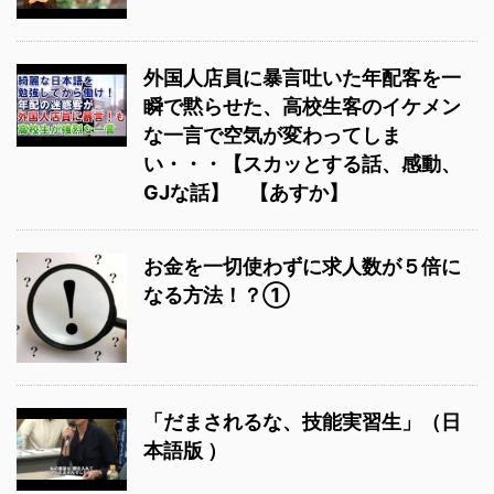
外国人店員に暴言吐いた年配客を一
瞬で黙らせた、高校生客のイケメン
な一言で空気が変わってしま
い・・・【スカッとする話、感動、
GJな話】 【あすか】
お金を一切使わずに求人数が５倍に
なる方法！？①
「だまされるな、技能実習生」（日
本語版 ）