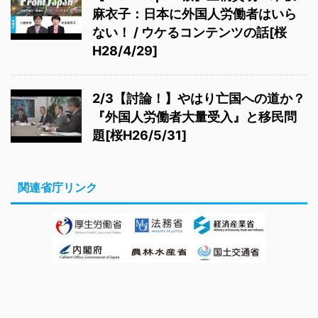
麻衣子：日本に外国人労働者はいら
ない！ / ウケるコンテンツの話[桜
H28/4/29]
2/3【討論！】やはり亡国への道か？
『外国人労働者大量受入』と移民問
題[桜H26/5/31]
関連省庁リンク