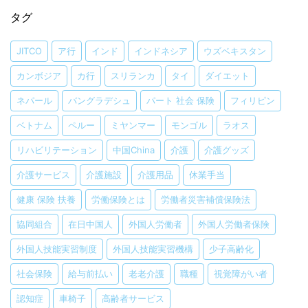
タグ
JITCO
ア行
インド
インドネシア
ウズベキスタン
カンボジア
カ行
スリランカ
タイ
ダイエット
ネパール
バングラデシュ
パート 社会 保険
フィリピン
ベトナム
ペルー
ミヤンマー
モンゴル
ラオス
リハビリテーション
中国China
介護
介護グッズ
介護サービス
介護施設
介護用品
休業手当
健康 保険 扶養
労働保険とは
労働者災害補償保険法
協同組合
在日中国人
外国人労働者
外国人労働者保険
外国人技能実習制度
外国人技能実習機構
少子高齢化
社会保険
給与前払い
老老介護
職種
視覚障がい者
認知症
車椅子
高齢者サービス