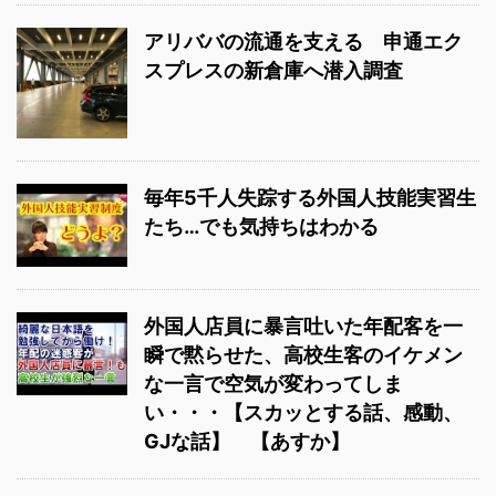
アリババの流通を支える 申通エク
スプレスの新倉庫へ潜入調査
毎年5千人失踪する外国人技能実習生
たち…でも気持ちはわかる
外国人店員に暴言吐いた年配客を一
瞬で黙らせた、高校生客のイケメン
な一言で空気が変わってしま
い・・・【スカッとする話、感動、
GJな話】 【あすか】