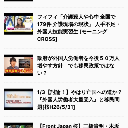
フィフィ「介護殺人や心中 全国で
179件 介護現場の現状」 人手不足・
外国人技能実習生 [モーニング
CROSS]
政府が外国人労働者を今後５０万人
増やす方針 でも移民政策ではな
い？
1/3【討論！】やはり亡国への道か？
『外国人労働者大量受入』と移民問
題[桜H26/5/31]
【Front Japan 桜】三橋貴明・木坂