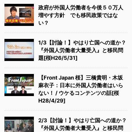
政府が外国人労働者を今後５０万人
増やす方針 でも移民政策ではな
い？
1/3【討論！】やはり亡国への道か？
『外国人労働者大量受入』と移民問
題[桜H26/5/31]
【Front Japan 桜】三橋貴明・木坂
麻衣子：日本に外国人労働者はいら
ない！ / ウケるコンテンツの話[桜
H28/4/29]
2/3【討論！】やはり亡国への道か？
『外国人労働者大量受入』と移民問