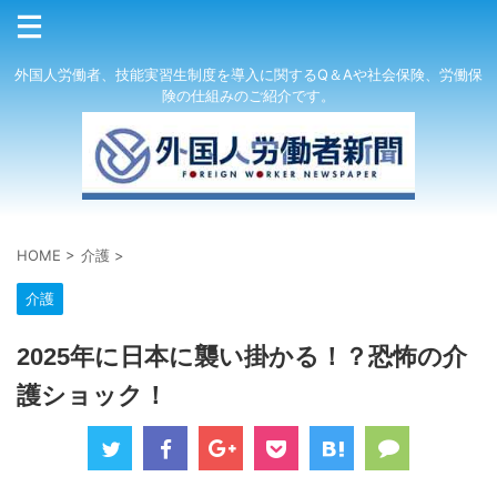
外国人労働者、技能実習生制度を導入に関するQ＆Aや社会保険、労働保
険の仕組みのご紹介です。
HOME
>
介護
>
介護
2025年に日本に襲い掛かる！？恐怖の介
護ショック！