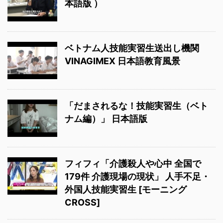
本語版 ）
ベトナム人技能実習生送出し機関
VINAGIMEX 日本語教育風景
「だまされるな！技能実習生（ベト
ナム編）」 日本語版
フィフィ「介護殺人や心中 全国で
179件 介護現場の現状」 人手不足・
外国人技能実習生 [モーニング
CROSS]