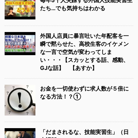
毎年5千人失踪する外国人技能実習生
たち…でも気持ちはわかる
外国人店員に暴言吐いた年配客を一
瞬で黙らせた、高校生客のイケメン
な一言で空気が変わってしま
い・・・【スカッとする話、感動、
GJな話】 【あすか】
お金を一切使わずに求人数が５倍に
なる方法！？①
「だまされるな、技能実習生」（日