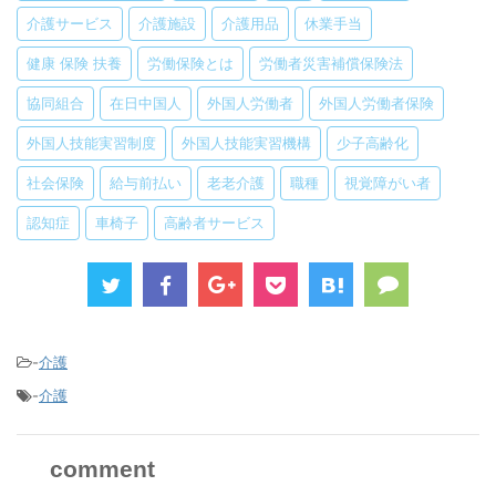
介護サービス
介護施設
介護用品
休業手当
健康 保険 扶養
労働保険とは
労働者災害補償保険法
協同組合
在日中国人
外国人労働者
外国人労働者保険
外国人技能実習制度
外国人技能実習機構
少子高齢化
社会保険
給与前払い
老老介護
職種
視覚障がい者
認知症
車椅子
高齢者サービス
-
介護
-
介護
comment