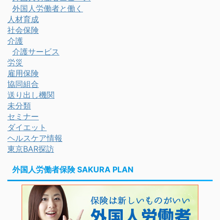
外国人労働者と働く
人材育成
社会保険
介護
介護サービス
労災
雇用保険
協同組合
送り出し機関
未分類
セミナー
ダイエット
ヘルスケア情報
東京BAR探訪
外国人労働者保険 SAKURA PLAN