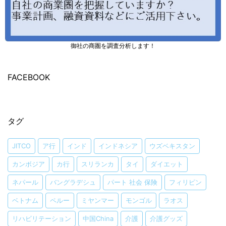
御社の商圏を調査分析します！
FACEBOOK
タグ
JITCO
ア行
インド
インドネシア
ウズベキスタン
カンボジア
カ行
スリランカ
タイ
ダイエット
ネパール
バングラデシュ
パート 社会 保険
フィリピン
ベトナム
ペルー
ミヤンマー
モンゴル
ラオス
リハビリテーション
中国China
介護
介護グッズ