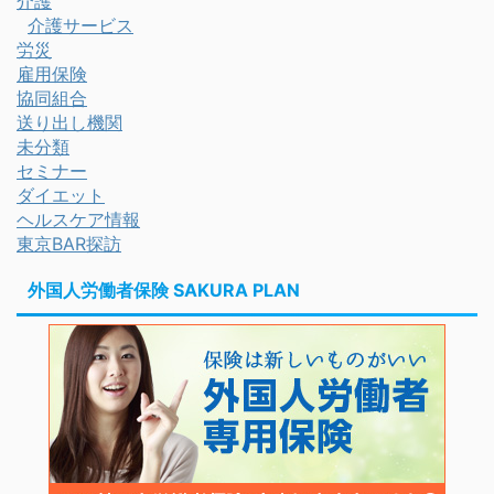
介護
介護サービス
労災
雇用保険
協同組合
送り出し機関
未分類
セミナー
ダイエット
ヘルスケア情報
東京BAR探訪
外国人労働者保険 SAKURA PLAN