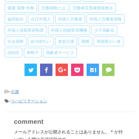
健康 保険 扶養
労働保険とは
労働者災害補償保険法
協同組合
在日中国人
外国人労働者
外国人労働者保険
外国人技能実習制度
外国人技能実習機構
少子高齢化
社会保険
給与前払い
老老介護
職種
視覚障がい者
認知症
車椅子
高齢者サービス
-
介護
-
リハビリテーション
comment
メールアドレスが公開されることはありません。
*
が付