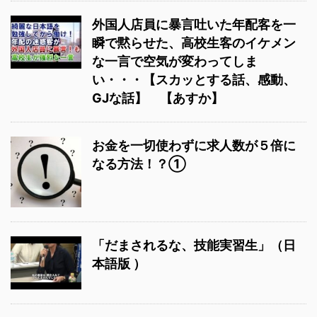
外国人店員に暴言吐いた年配客を一
瞬で黙らせた、高校生客のイケメン
な一言で空気が変わってしま
い・・・【スカッとする話、感動、
GJな話】 【あすか】
お金を一切使わずに求人数が５倍に
なる方法！？①
「だまされるな、技能実習生」（日
本語版 ）