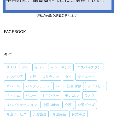
御社の商圏を調査分析します！
FACEBOOK
タグ
JITCO
ア行
インド
インドネシア
ウズベキスタン
カンボジア
カ行
スリランカ
タイ
ダイエット
ネパール
バングラデシュ
パート 社会 保険
フィリピン
ベトナム
ペルー
ミヤンマー
モンゴル
ラオス
リハビリテーション
中国China
介護
介護グッズ
介護サービス
介護施設
介護用品
休業手当