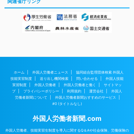
関連省庁リンク
ホーム
外国人労働者ニュース
協同組合監理団体検索 外国人
技能実習制度
送り出し機関検索
問い合わせる
外国人技能
実習制度
外国人労働者
外国人労働者と働く
サイトマッ
プ
プライバシーポリシー
利用規約
運営会社
外国人
労働者新聞について
外国人労働者新聞おすすめのサービス
#0 (タイトルなし)
外国人労働者新聞.com
外国人労働者、技能実習生制度を導入に関するQ＆Aや社会保険、労働保険の