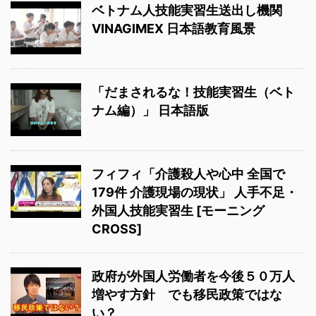
ベトナム人技能実習生送出し機関
VINAGIMEX 日本語教育風景
「だまされるな！技能実習生（ベト
ナム編）」 日本語版
フィフィ「介護殺人や心中 全国で
179件 介護現場の現状」 人手不足・
外国人技能実習生 [モーニング
CROSS]
政府が外国人労働者を今後５０万人
増やす方針 でも移民政策ではな
い？