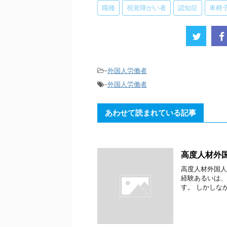
職種
視覚障がい者
認知症
車椅
-
外国人労働者
-
外国人労働者
あわせて読まれている記事
高度人材外
高度人材外国人
経験あるいは、
す。 しかしな