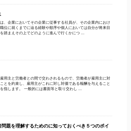
ス
は、企業においてその企業に従事する社員が、その企業内におけ
職位に就くまでに辿る経験や順序や個人においては自分が将来目
を踏まえその上でどのように進んで行くかにつ ...
雇用主と労働者との間で交わされるもので、労働者が雇用主に対
ことを約束し、雇用主がこれに対し対価である報酬を与えること
を指します。 一般的には書面等と取り交わし ...
者問題を理解するためのに知っておくべき５つのポイ