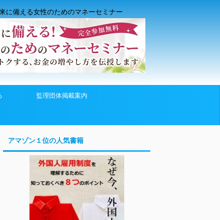
来に備える女性のためのマネーセミナー
る
監理団体掲載案内
アマゾン１位の人気書籍