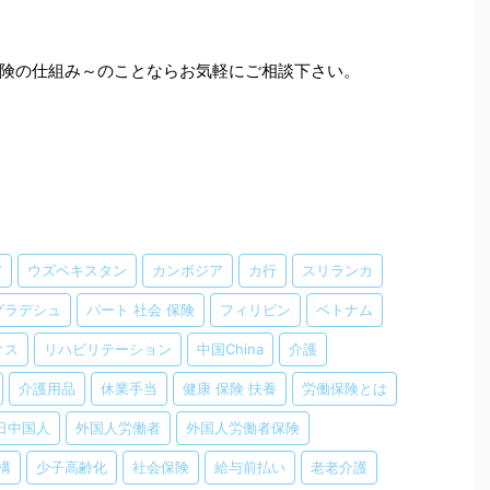
険の仕組み～のことならお気軽にご相談下さい。
ア
ウズベキスタン
カンボジア
カ行
スリランカ
グラデシュ
パート 社会 保険
フィリピン
ベトナム
オス
リハビリテーション
中国China
介護
介護用品
休業手当
健康 保険 扶養
労働保険とは
日中国人
外国人労働者
外国人労働者保険
構
少子高齢化
社会保険
給与前払い
老老介護