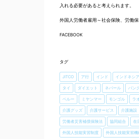
入れる必要があると考えられます。
外国人労働者雇用～社会保険、労働保
FACEBOOK
タグ
JITCO
ア行
インド
インドネシ
タイ
ダイエット
ネパール
バン
ペルー
ミヤンマー
モンゴル
ラ
介護グッズ
介護サービス
介護施設
労働者災害補償保険法
協同組合
在
外国人技能実習制度
外国人技能実習機