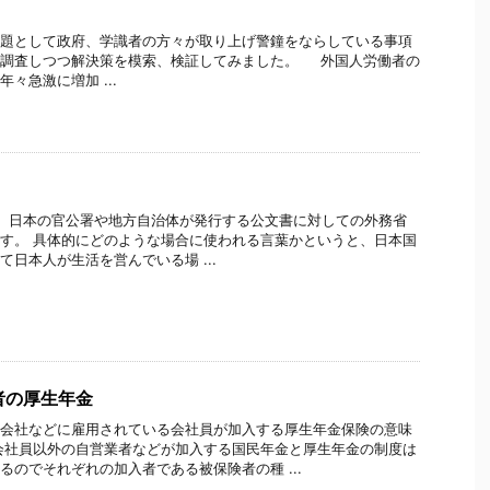
題として政府、学識者の方々が取り上げ警鐘をならしている事項
に調査しつつ解決策を模索、検証してみました。 外国人労働者の
々急激に増加 ...
、日本の官公署や地方自治体が発行する公文書に対しての外務省
す。 具体的にどのような場合に使われる言葉かというと、日本国
て日本人が生活を営んでいる場 ...
者の厚生年金
会社などに雇用されている会社員が加入する厚生年金保険の意味
会社員以外の自営業者などが加入する国民年金と厚生年金の制度は
るのでそれぞれの加入者である被保険者の種 ...