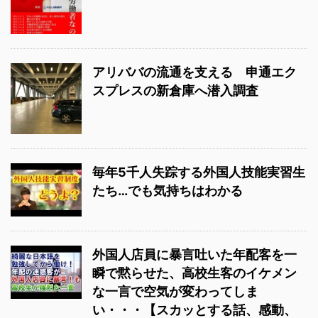
アリババの流通を支える 申通エク
スプレスの新倉庫へ潜入調査
毎年5千人失踪する外国人技能実習生
たち…でも気持ちはわかる
外国人店員に暴言吐いた年配客を一
瞬で黙らせた、高校生客のイケメン
な一言で空気が変わってしま
い・・・【スカッとする話、感動、