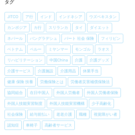
タグ
JITCO
ア行
インド
インドネシア
ウズベキスタン
カンボジア
カ行
スリランカ
タイ
ダイエット
ネパール
バングラデシュ
パート 社会 保険
フィリピン
ベトナム
ペルー
ミヤンマー
モンゴル
ラオス
リハビリテーション
中国China
介護
介護グッズ
介護サービス
介護施設
介護用品
休業手当
健康 保険 扶養
労働保険とは
労働者災害補償保険法
協同組合
在日中国人
外国人労働者
外国人労働者保険
外国人技能実習制度
外国人技能実習機構
少子高齢化
社会保険
給与前払い
老老介護
職種
視覚障がい者
認知症
車椅子
高齢者サービス