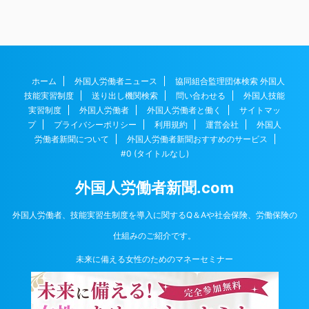
ホーム
外国人労働者ニュース
協同組合監理団体検索 外国人
技能実習制度
送り出し機関検索
問い合わせる
外国人技能
実習制度
外国人労働者
外国人労働者と働く
サイトマッ
プ
プライバシーポリシー
利用規約
運営会社
外国人
労働者新聞について
外国人労働者新聞おすすめのサービス
#0 (タイトルなし)
外国人労働者新聞.com
外国人労働者、技能実習生制度を導入に関するQ＆Aや社会保険、労働保険の
仕組みのご紹介です。
未来に備える女性のためのマネーセミナー