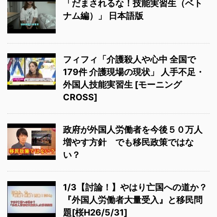
「だまされるな！技能実習生（ベト
ナム編）」 日本語版
フィフィ「介護殺人や心中 全国で
179件 介護現場の現状」 人手不足・
外国人技能実習生 [モーニング
CROSS]
政府が外国人労働者を今後５０万人
増やす方針 でも移民政策ではな
い？
1/3【討論！】やはり亡国への道か？
『外国人労働者大量受入』と移民問
題[桜H26/5/31]