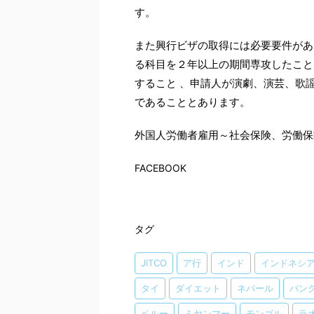
す。
また興行ビザの取得には必要要件があ
る科目を２年以上の期間専攻したこと
すること 、申請人が演劇、演芸、歌
であることとあります。
外国人労働者雇用～社会保険、労働保
FACEBOOK
タグ
JITCO
ア行
インド
インドネシ
タイ
ダイエット
ネパール
バン
ペルー
ミヤンマー
モンゴル
ラ