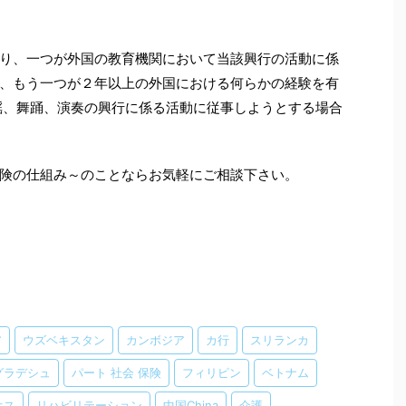
り、一つが外国の教育機関において当該興行の活動に係
、もう一つが２年以上の外国における何らかの経験を有
謡、舞踊、演奏の興行に係る活動に従事しようとする場合
険の仕組み～のことならお気軽にご相談下さい。
ア
ウズベキスタン
カンボジア
カ行
スリランカ
グラデシュ
パート 社会 保険
フィリピン
ベトナム
オス
リハビリテーション
中国China
介護