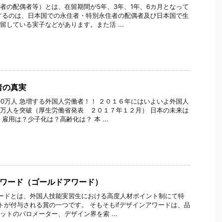
者の配偶者等）とは、在留期間が5年、3年、1年、6カ月となって
するのは、日本国での永住者・特別永住者の配偶者及び日本国で生
留している実子などがあります。また活 ...
者の真実
00万人 急増する外国人労働者！！ ２０１６年にはいよいよ外国人
万人を突破（厚生労働省発表 ２０１７年１２月） 日本の未来は
雇用は？少子化は？高齢化は？ 本 ...
アワード（ゴールドアワード）
ワードとは、外国人技能実習生における高度人材ポイント制にて特
トが付与される賞の一つです。 そもそもifデザインアワードは、品
ットのバロメーター、デザイン界を索 ...