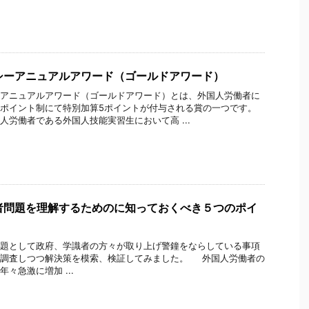
シーアニュアルアワード（ゴールドアワード）
アニュアルアワード（ゴールドアワード）とは、外国人労働者に
ポイント制にて特別加算5ポイントが付与される賞の一つです。
人労働者である外国人技能実習生において高 ...
者問題を理解するためのに知っておくべき５つのポイ
題として政府、学識者の方々が取り上げ警鐘をならしている事項
に調査しつつ解決策を模索、検証してみました。 外国人労働者の
々急激に増加 ...