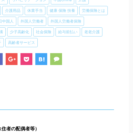
介護用品
休業手当
健康 保険 扶養
労働保険とは
日中国人
外国人労働者
外国人労働者保険
構
少子高齢化
社会保険
給与前払い
老老介護
子
高齢者サービス
永住者の配偶者等）