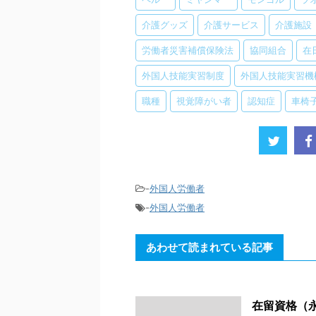
介護グッズ
介護サービス
介護施設
労働者災害補償保険法
協同組合
在
外国人技能実習制度
外国人技能実習機
職種
視覚障がい者
認知症
車椅
-
外国人労働者
-
外国人労働者
あわせて読まれている記事
在留資格（