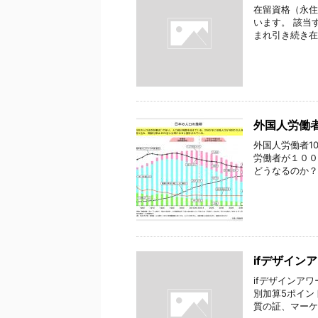
在留資格（永住
います。 該当
まれ引き続き在
外国人労働
外国人労働者1
労働者が１００
どうなるのか？ 
ifデザイン
ifデザインア
別加算5ポイン
質の証、マーケ