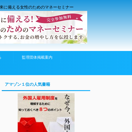
来に備える女性のためのマネーセミナー
る
監理団体掲載案内
アマゾン１位の人気書籍