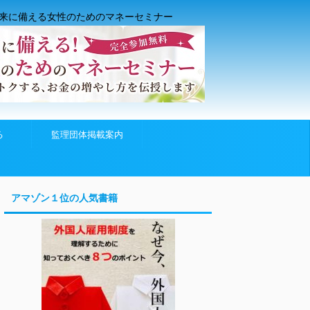
来に備える女性のためのマネーセミナー
る
監理団体掲載案内
アマゾン１位の人気書籍