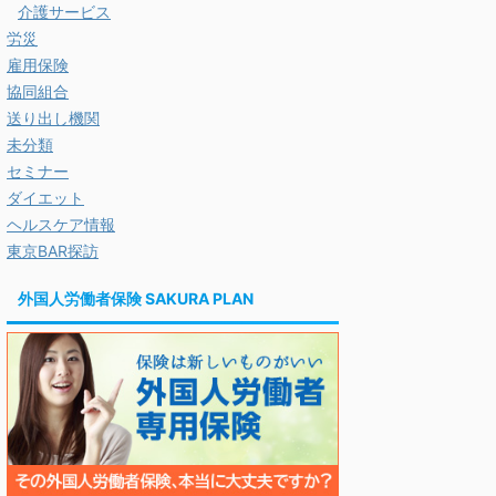
介護サービス
労災
雇用保険
協同組合
送り出し機関
未分類
セミナー
ダイエット
ヘルスケア情報
東京BAR探訪
外国人労働者保険 SAKURA PLAN