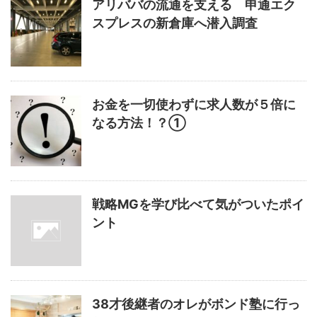
アリババの流通を支える 申通エク
スプレスの新倉庫へ潜入調査
お金を一切使わずに求人数が５倍に
なる方法！？①
戦略MGを学び比べて気がついたポイ
ント
38才後継者のオレがボンド塾に行っ