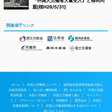
『外国人労働者大量受入』と移民問
題[桜H26/5/31]
関連省庁リンク
ホーム
外国人労働者ニュース
協同組合監理団体検索 外国人
技能実習制度
送り出し機関検索
問い合わせる
外国人技能
実習制度
外国人労働者
外国人労働者と働く
サイトマッ
プ
プライバシーポリシー
利用規約
運営会社
外国人
労働者新聞について
外国人労働者新聞おすすめのサービス
#0 (タイトルなし)