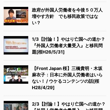
政府が外国人労働者を今後５０万人
増やす方針 でも移民政策ではな
い？
1/3【討論！】やはり亡国への道か？
『外国人労働者大量受入』と移民問
題[桜H26/5/31]
【Front Japan 桜】三橋貴明・木坂
麻衣子：日本に外国人労働者はいら
ない！ / ウケるコンテンツの話[桜
H28/4/29]
2/3【討論！】やはり亡国への道か？