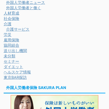
外国人労働者ニュース
外国人労働者と働く
人材育成
社会保険
介護
介護サービス
労災
雇用保険
協同組合
送り出し機関
未分類
セミナー
ダイエット
ヘルスケア情報
東京BAR探訪
外国人労働者保険 SAKURA PLAN