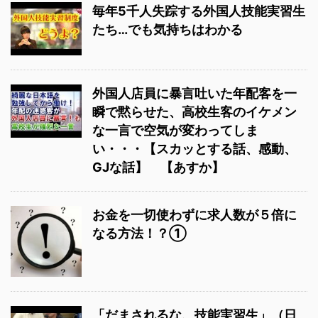
毎年5千人失踪する外国人技能実習生
たち…でも気持ちはわかる
外国人店員に暴言吐いた年配客を一
瞬で黙らせた、高校生客のイケメン
な一言で空気が変わってしま
い・・・【スカッとする話、感動、
GJな話】 【あすか】
お金を一切使わずに求人数が５倍に
なる方法！？①
「だまされるな、技能実習生」（日