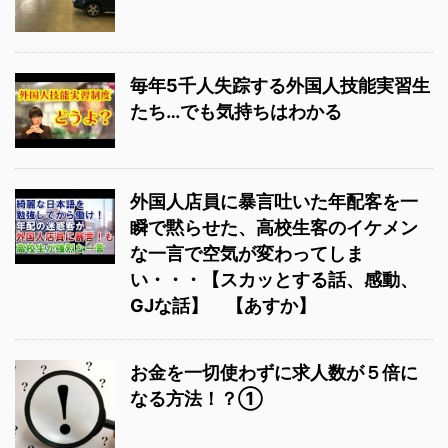
毎年5千人失踪する外国人技能実習生
たち…でも気持ちはわかる
外国人店員に暴言吐いた年配客を一
瞬で黙らせた、高校生客のイケメン
な一言で空気が変わってしま
い・・・【スカッとする話、感動、
GJな話】 【あすか】
お金を一切使わずに求人数が５倍に
なる方法！？①