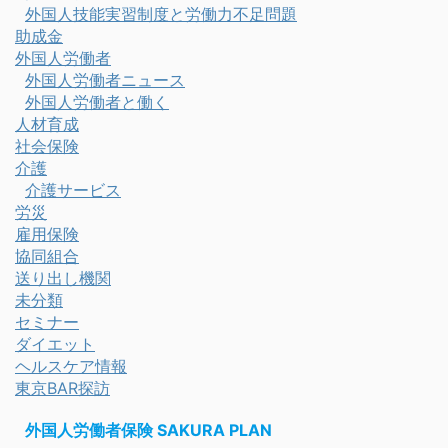
外国人技能実習制度と労働力不足問題
助成金
外国人労働者
外国人労働者ニュース
外国人労働者と働く
人材育成
社会保険
介護
介護サービス
労災
雇用保険
協同組合
送り出し機関
未分類
セミナー
ダイエット
ヘルスケア情報
東京BAR探訪
外国人労働者保険 SAKURA PLAN