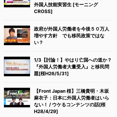
外国人技能実習生 [モーニング
CROSS]
政府が外国人労働者を今後５０万人
増やす方針 でも移民政策ではな
い？
1/3【討論！】やはり亡国への道か？
『外国人労働者大量受入』と移民問
題[桜H26/5/31]
【Front Japan 桜】三橋貴明・木坂
麻衣子：日本に外国人労働者はいら
ない！ / ウケるコンテンツの話[桜
H28/4/29]