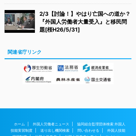
2/3【討論！】やはり亡国への道か？
『外国人労働者大量受入』と移民問
題[桜H26/5/31]
関連省庁リンク
ホーム
外国人労働者ニュース
協同組合監理団体検索 外国人
技能実習制度
送り出し機関検索
問い合わせる
外国人技能