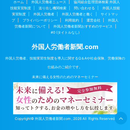
ホーム
外国人労働者ニュース
協同組合監理団体検索 外国人
技能実習制度
送り出し機関検索
問い合わせる
外国人技能
実習制度
外国人労働者
外国人労働者と働く
サイトマッ
プ
プライバシーポリシー
利用規約
運営会社
外国人
労働者新聞について
外国人労働者新聞おすすめのサービス
#0 (タイトルなし)
外国人労働者新聞.com
外国人労働者、技能実習生制度を導入に関するQ＆Aや社会保険、労働保険の
仕組みのご紹介です。
未来に備える女性のためのマネーセミナー
Copyright© 外国人労働者新聞.com , 2026 All Rights Reserved.