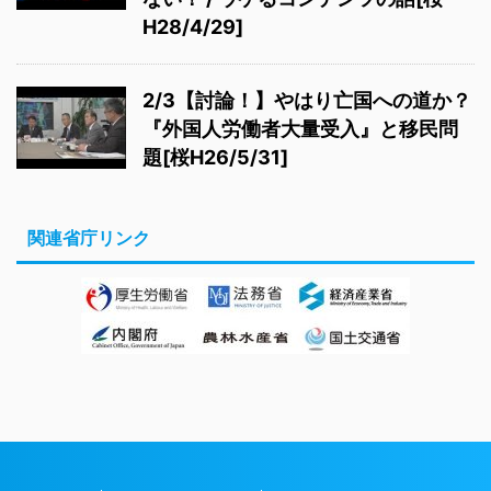
H28/4/29]
2/3【討論！】やはり亡国への道か？
『外国人労働者大量受入』と移民問
題[桜H26/5/31]
関連省庁リンク