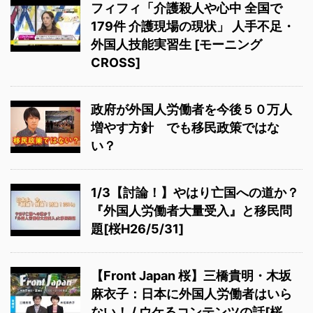
フィフィ「介護殺人や心中 全国で
179件 介護現場の現状」 人手不足・
外国人技能実習生 [モーニング
CROSS]
政府が外国人労働者を今後５０万人
増やす方針 でも移民政策ではな
い？
1/3【討論！】やはり亡国への道か？
『外国人労働者大量受入』と移民問
題[桜H26/5/31]
【Front Japan 桜】三橋貴明・木坂
麻衣子：日本に外国人労働者はいら
ない！ / ウケるコンテンツの話[桜