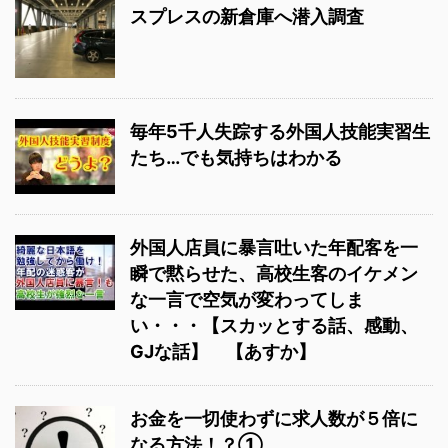
スプレスの新倉庫へ潜入調査
毎年5千人失踪する外国人技能実習生
たち…でも気持ちはわかる
外国人店員に暴言吐いた年配客を一
瞬で黙らせた、高校生客のイケメン
な一言で空気が変わってしま
い・・・【スカッとする話、感動、
GJな話】 【あすか】
お金を一切使わずに求人数が５倍に
なる方法！？①