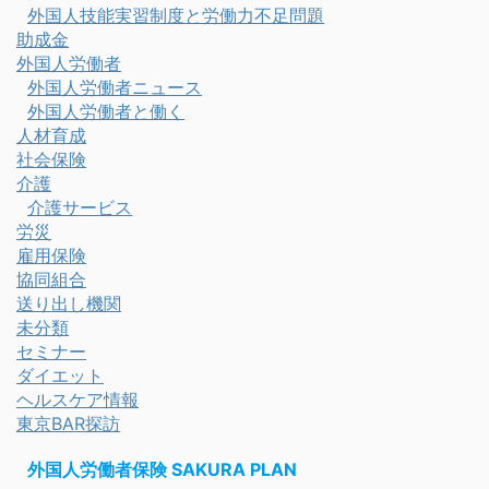
外国人技能実習制度と労働力不足問題
助成金
外国人労働者
外国人労働者ニュース
外国人労働者と働く
人材育成
社会保険
介護
介護サービス
労災
雇用保険
協同組合
送り出し機関
未分類
セミナー
ダイエット
ヘルスケア情報
東京BAR探訪
外国人労働者保険 SAKURA PLAN