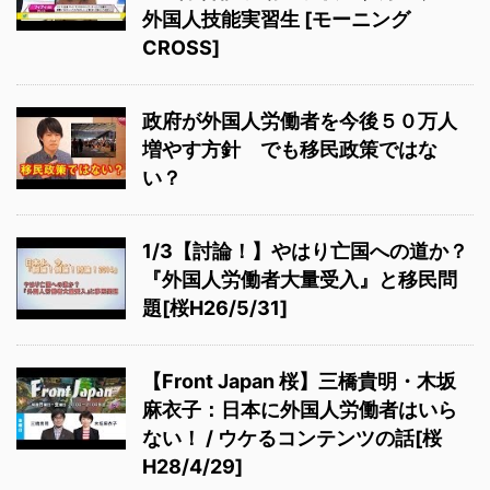
外国人技能実習生 [モーニング
CROSS]
政府が外国人労働者を今後５０万人
増やす方針 でも移民政策ではな
い？
1/3【討論！】やはり亡国への道か？
『外国人労働者大量受入』と移民問
題[桜H26/5/31]
【Front Japan 桜】三橋貴明・木坂
麻衣子：日本に外国人労働者はいら
ない！ / ウケるコンテンツの話[桜
H28/4/29]