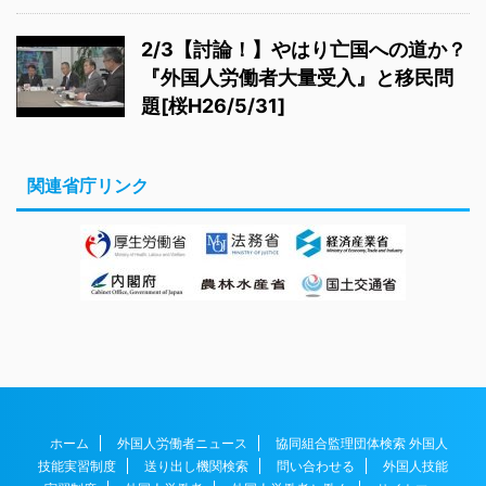
2/3【討論！】やはり亡国への道か？
『外国人労働者大量受入』と移民問
題[桜H26/5/31]
関連省庁リンク
ホーム
外国人労働者ニュース
協同組合監理団体検索 外国人
技能実習制度
送り出し機関検索
問い合わせる
外国人技能