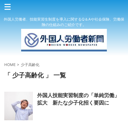
外国人労働者、技能実習生制度を導入に関するQ＆Aや社会保険、労働保
険の仕組みのご紹介です。
HOME
>
少子高齢化
「 少子高齢化 」 一覧
外国人技能実習制度の「単純労働」
拡大 新たな少子化招く要因に