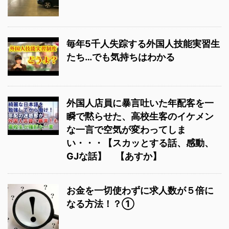
毎年5千人失踪する外国人技能実習生
たち…でも気持ちはわかる
外国人店員に暴言吐いた年配客を一
瞬で黙らせた、高校生客のイケメン
な一言で空気が変わってしま
い・・・【スカッとする話、感動、
GJな話】 【あすか】
お金を一切使わずに求人数が５倍に
なる方法！？①