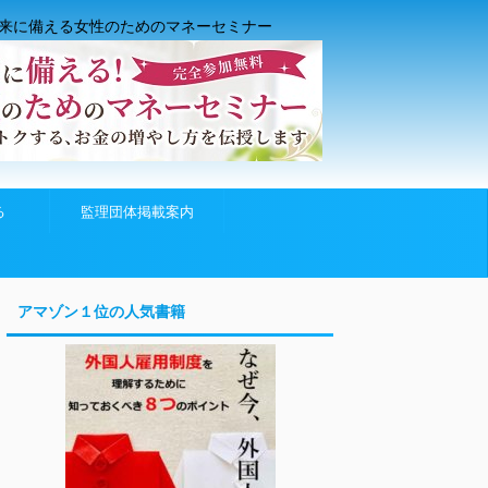
来に備える女性のためのマネーセミナー
る
監理団体掲載案内
アマゾン１位の人気書籍