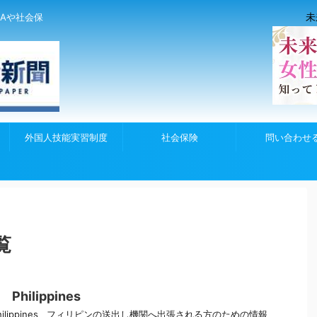
未
Aや社会保
外国人技能実習制度
社会保険
問い合わせ
覧
hilippines
ilippines フィリピンの送出し機関へ出張される方のための情報