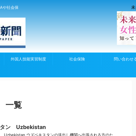
未
Aや社会保
外国人技能実習制度
社会保険
問い合わせ
」 一覧
ン Uzbekistan
Uzbekistan ウズベキスタンの送出し機関へ出張される方のた