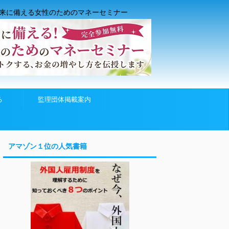
来に備える女性のためのマネーセミナー
る
監理団体掲載案内
アマゾン１位の人気書籍